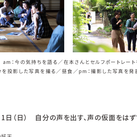
＞ am：今の気持ちを語る／在本さんとセルフポートレー
分を投影した写真を撮る／昼食／pm：撮影した写真を発
6月1日（日） 自分の声を出す、声の仮面をはず
の好天。