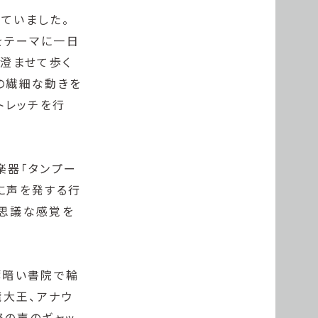
ていました。
をテーマに一日
を澄ませて歩く
の繊細な動きを
トレッチを行
楽器「タンプー
に声を発する行
不思議な感覚を
薄暗い書院で輪
魔大王、アナウ
際の声のギャッ