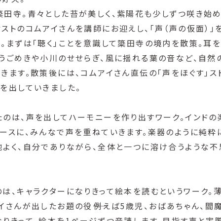
簗田寺。青々とした苔が美しく、紫陽花も少しずつ咲き始め
ストのコムアイさんを講師にお迎えし、「声（声の仮面）」
。まずは「聴く」ことを意識して簗田寺の境内を散策。耳
のうごめきや小川のせせらぎ、風に揺れる葉の音など、自然
きます。散策後には、コムアイさん直伝の「声をほぐす」ス
を出していきました。
たのは、声を出してハーモニーを作り出すワーク。インドの
ベースに、みんなで声を重ねていきます。楽器のように純粋
地よく、自分でありながら、全体と一つに溶け合うような
のは、キャラクターになりきって絵本を読むというワーク。
イさんが出したお題の役――例えば5歳児、おばあちゃん、閻
なりきって、絵本を1ページずつ音読します。目指す声と実