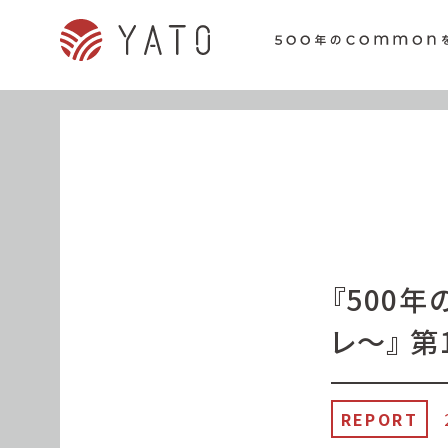
『500
レ〜』 第
REPORT