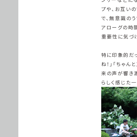
プや、お互い
で、無意識の
アローグの時
重要性に気づ
特に印象的だ
ね！」「ちゃん
来の声が響き
らしく感じた一