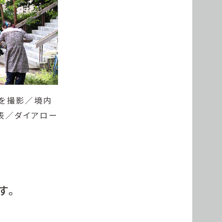
トを撮影／境内
表／ダイアロー
す。