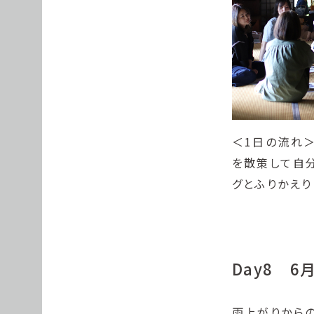
＜1日の流れ
を散策して自
グとふりかえり
Day8 
雨上がりから