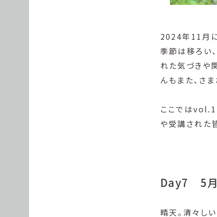
2024年11
季節は移ろい
れた気づきや
んもまた、さ
ここではvol.
や受講された
Day7 
晴天。清々しい