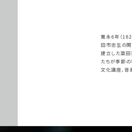
寛永6年（1
田市忠生の閑
建立した簗田
たちが季節の
文化講座、音