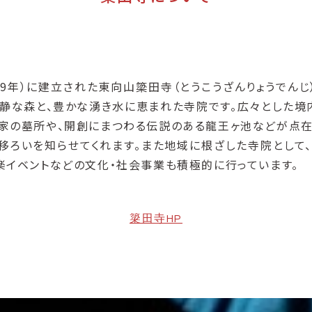
629年）に建立された東向山簗田寺（とうこうざんりょうでんじ
静な森と、豊かな湧き水に恵まれた寺院です。広々とした境
家の墓所や、開創にまつわる伝説のある龍王ヶ池などが点在
移ろいを知らせてくれます。また地域に根ざした寺院として
楽イベントなどの文化・社会事業も積極的に行っています。
簗田寺HP