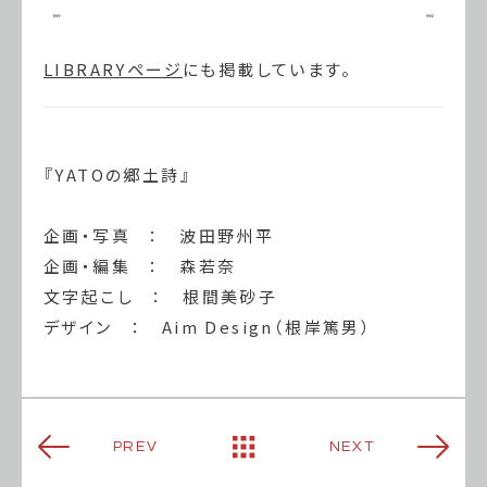
LIBRARYページ
にも掲載しています。
『YATOの郷土詩』
企画・写真 ： 波田野州平
企画・編集 ： 森若奈
文字起こし ： 根間美砂子
デザイン ： Aim Design（根岸篤男）
PREV
NEXT